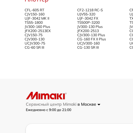
CFL-605 RT
CF2-1218 RC-S
C
СJV150-160
UJV55-320
U
UJF-3042 MK II
UJF-3042 FX
T
TS55-1800
TS500P-3200
T
JV300-160 Plus
JV300-130 Plus
J
JFX200-2513EX
JFX200-2513
C
CJV150-75
CJV300-130 Plus
CG
CJV300-130
CG-160 FX II Plus
CG
UCJV300-75
UCJV300-160
U
CG-60 SR III
CG-130 SR III
CG
Сервисный центр Mimaki
в Москве
Ежедневно с 9:00 до 21:00