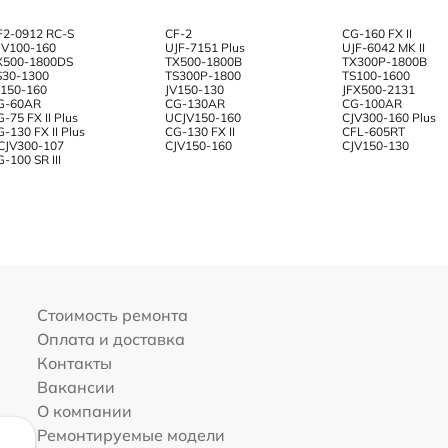
F2-0912 RC-S
CF-2
CG-160 FX II
JV100-160
UJF-7151 Plus
UJF-6042 MK II
X500-1800DS
TX500-1800B
TX300P-1800B
S30-1300
TS300P-1800
TS100-1600
V150-160
JV150-130
JFX500-2131
G-60AR
CG-130AR
CG-100AR
-75 FX II Plus
UCJV150-160
CJV300-160 Plus
-130 FX II Plus
CG-130 FX II
CFL-605RT
CJV300-107
CJV150-160
CJV150-130
-100 SR III
Стоимость ремонта
Оплата и доставка
Контакты
Вакансии
О компании
Ремонтируемые модели