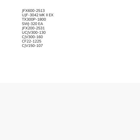
JFX600-2513
UJF-3042 MK II EX
TX300P-1800
SWJ-320 EA
JFX200-2531
UCJV300-130
CJV300-160
CF22-1225
CJV150-107