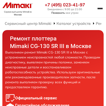
+7 (495) 023-41-97
Ежедневно с 9:00 до 21:00
Сервисный центр Mimaki
в
Позвонить
мне утром
Москве
Сервисный центр Mimaki
Каталог устройств
Ремо
Ремонт плоттера
Mimaki CG-130 SR III в Москве
Выполняем ремонт Mimaki CG-130 SR III в Москве с
устранением неисправностей любой сложности. Проводим
диагностику, выявляем причины поломки, заменяем
неисправные детали и восстанавливаем
работоспособность устройства. Используем оригинальные
или рекомендованные производителем запчасти, после
ремонта выполняем проверку всех функций и
предоставляем гарантию.
Официальный сервис
Гарантийное обслуживание