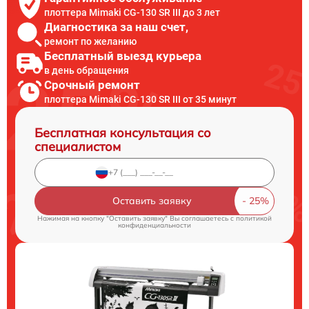
плоттера Mimaki CG-130 SR III до 3 лет
Диагностика за наш счет,
ремонт по желанию
Бесплатный выезд курьера
в день обращения
Срочный ремонт
плоттера Mimaki CG-130 SR III от 35 минут
Бесплатная консультация со
специалистом
Оставить заявку
Нажимая на кнопку "Оставить заявку" Вы соглашаетесь c
политикой
конфиденциальности