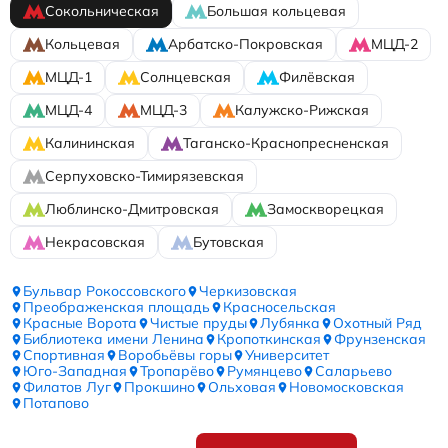
Сокольническая
Большая кольцевая
Кольцевая
Арбатско-Покровская
МЦД-2
МЦД-1
Солнцевская
Филёвская
МЦД-4
МЦД-3
Калужско-Рижская
Калининская
Таганско-Краснопресненская
Серпуховско-Тимирязевская
Люблинско-Дмитровская
Замоскворецкая
Некрасовская
Бутовская
Бульвар Рокоссовского
Черкизовская
Преображенская площадь
Красносельская
Красные Ворота
Чистые пруды
Лубянка
Охотный Ряд
Библиотека имени Ленина
Кропоткинская
Фрунзенская
Спортивная
Воробьёвы горы
Университет
Юго-Западная
Тропарёво
Румянцево
Саларьево
Филатов Луг
Прокшино
Ольховая
Новомосковская
Потапово