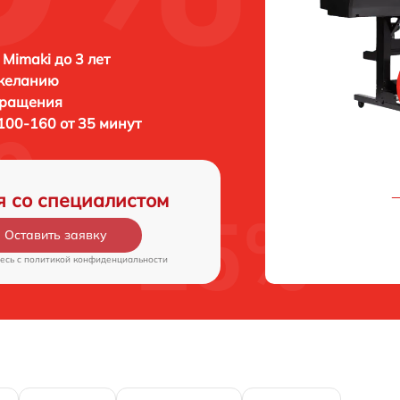
 Mimaki до 3 лет
 желанию
бращения
100-160 от 35 минут
я со специалистом
Оставить заявку
есь c
политикой конфиденциальности