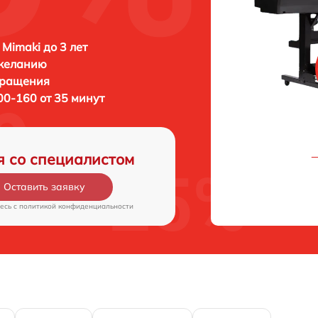
 Mimaki до 3 лет
 желанию
бращения
00-160 от 35 минут
я со специалистом
Оставить заявку
есь c
политикой конфиденциальности